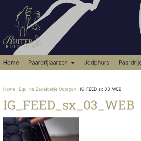
Home
Paardrijlaarzen
Jodphurs
Paardrij
Home
|
Equiline Zadeldekje Octagon
|
IG_FEED_sx_03_WEB
IG_FEED_sx_03_WEB