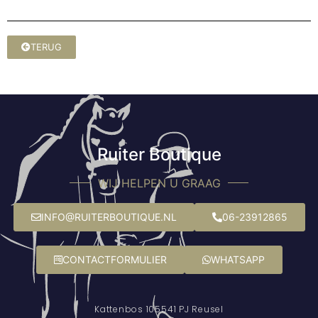
TERUG
Ruiter Boutique
WIJ HELPEN U GRAAG
INFO@RUITERBOUTIQUE.NL
06-23912865
CONTACTFORMULIER
WHATSAPP
Kattenbos 10
5541 PJ Reusel