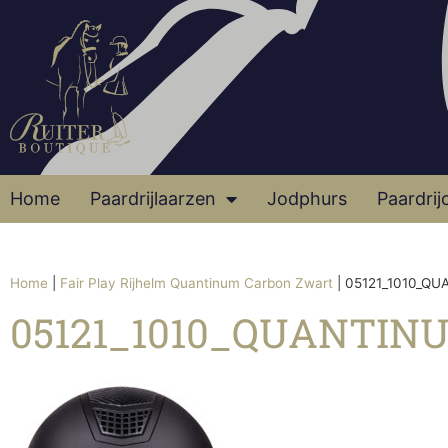
Home
Paardrijlaarzen
Jodphurs
Paardrij
Home
|
Fair Play Rijhelm Quantinum Carbon Zwart
|
05121_1010_Q
05121_1010_QUANTI