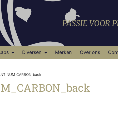
PASSIE VOOR 
caps
Diversen
Merken
Over ons
Con
UANTINUM_CARBON_back
NUM_CARBON_back