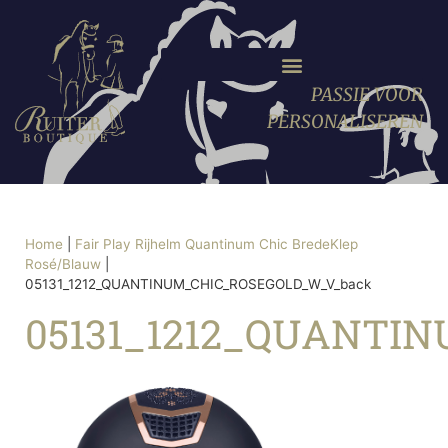
PASSIE VOOR
PERSONALISEREN
Home
|
Fair Play Rijhelm Quantinum Chic BredeKlep
Rosé/Blauw
|
05131_1212_QUANTINUM_CHIC_ROSEGOLD_W_V_back
05131_1212_QUANTI