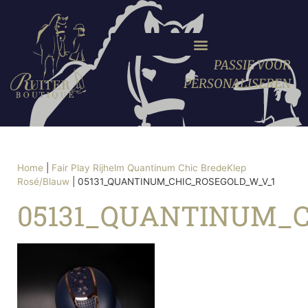
PASSIE VOOR
PERSONALISEREN
Home
|
Fair Play Rijhelm Quantinum Chic BredeKlep
Rosé/Blauw
|
05131_QUANTINUM_CHIC_ROSEGOLD_W_V_1
05131_QUANTINUM_