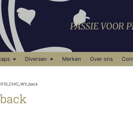
PASSIE VOOR 
caps
Diversen
Merken
Over ons
Con
1010_CHIC_WV_back
back