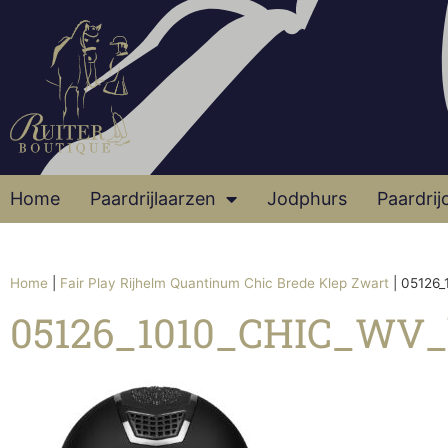
Home
Paardrijlaarzen
Jodphurs
Paardrij
Home
|
Fair Play Rijhelm Quantinum Chic Brede Klep Zwart
|
05126_
05126_1010_CHIC_WV_