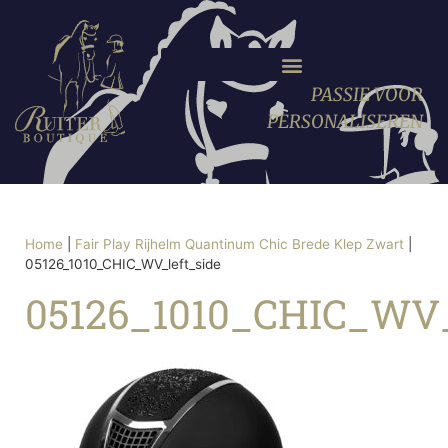
PASSIE VOOR
PERSONALISEREN
Home
|
Fair Play Rijhelm Quantinum Chic Brede Klep Zwart
|
05126_1010_CHIC_WV_left_side
05126_1010_CHIC_WV_