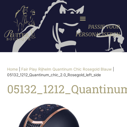
PASSIE VOOR
PERSONALISEREN
Home
|
Fair Play Rijhelm Quantinum Chic Rosegold Blauw
|
05132_1212_Quantinum_chic_2.0_Rosegold_left_side
05132_1212_Quantinum