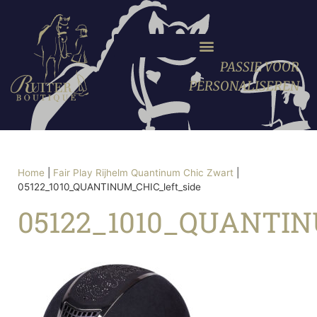
PASSIE VOOR
PERSONALISEREN
Home
|
Fair Play Rijhelm Quantinum Chic Zwart
|
05122_1010_QUANTINUM_CHIC_left_side
05122_1010_QUANTIN