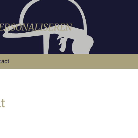
PERSONALISEREN
tact
t