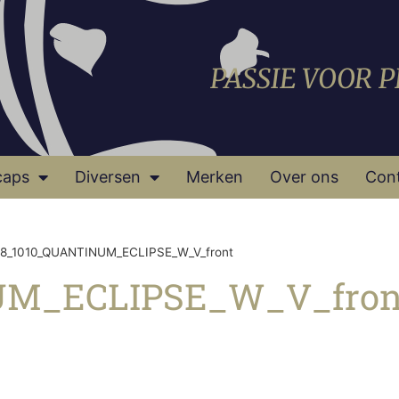
PASSIE VOOR 
caps
Diversen
Merken
Over ons
Con
8_1010_QUANTINUM_ECLIPSE_W_V_front
UM_ECLIPSE_W_V_fron