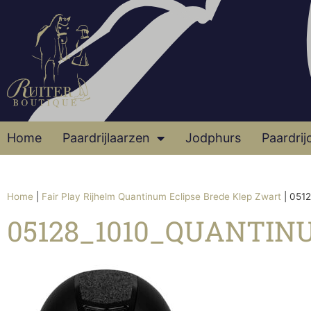
Home
Paardrijlaarzen
Jodphurs
Paardrij
Home
|
Fair Play Rijhelm Quantinum Eclipse Brede Klep Zwart
|
0512
05128_1010_QUANTIN