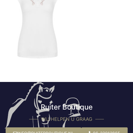
Ruiter Boutique
WIJ HELPEN U GRAAG