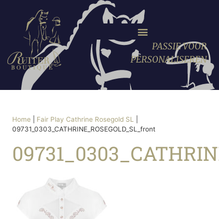
PASSIE VOOR
PERSONALISEREN
Home
|
Fair Play Cathrine Rosegold SL
|
09731_0303_CATHRINE_ROSEGOLD_SL_front
09731_0303_CATHRIN