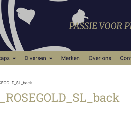
PASSIE VOOR 
caps
Diversen
Merken
Over ons
Con
SEGOLD_SL_back
E_ROSEGOLD_SL_back