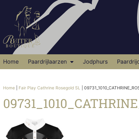
Home
Paardrijlaarzen
Jodphurs
Paardrij
Home
|
Fair Play Cathrine Rosegold SL
|
09731_1010_CATHRINE_RO
09731_1010_CATHRIN