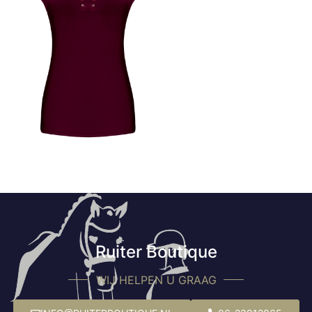
Ruiter Boutique
WIJ HELPEN U GRAAG