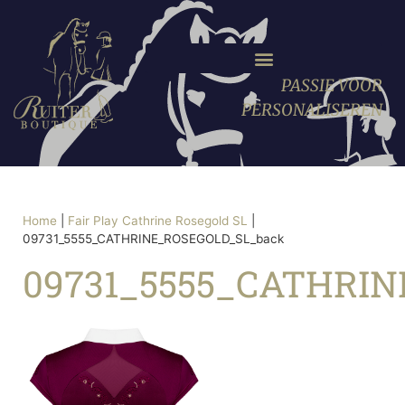
PASSIE VOOR
PERSONALISEREN
Home
|
Fair Play Cathrine Rosegold SL
|
09731_5555_CATHRINE_ROSEGOLD_SL_back
09731_5555_CATHRI