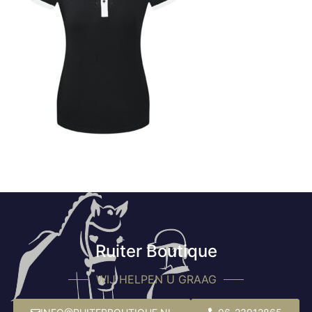
Ruiter Boutique
WIJ HELPEN U GRAAG