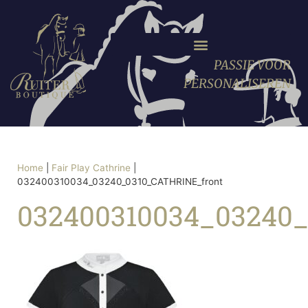
PASSIE VOOR
PERSONALISEREN
Home
|
Fair Play Cathrine
|
032400310034_03240_0310_CATHRINE_front
032400310034_03240