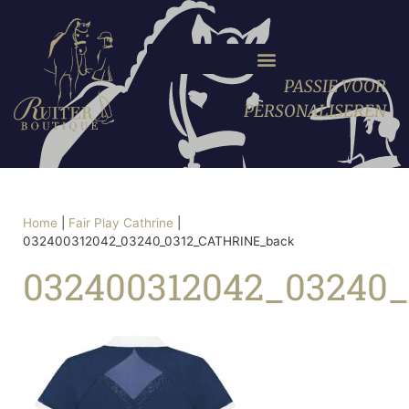
PASSIE VOOR
PERSONALISEREN
Home
|
Fair Play Cathrine
|
032400312042_03240_0312_CATHRINE_back
032400312042_03240