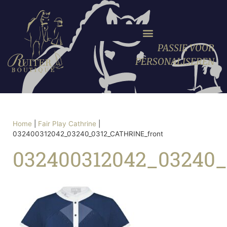
PASSIE VOOR
PERSONALISEREN
Home
|
Fair Play Cathrine
|
032400312042_03240_0312_CATHRINE_front
032400312042_03240