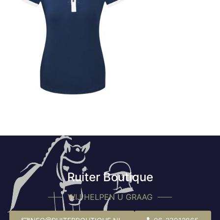
Ruiter Boutique
WIJ HELPEN U GRAAG