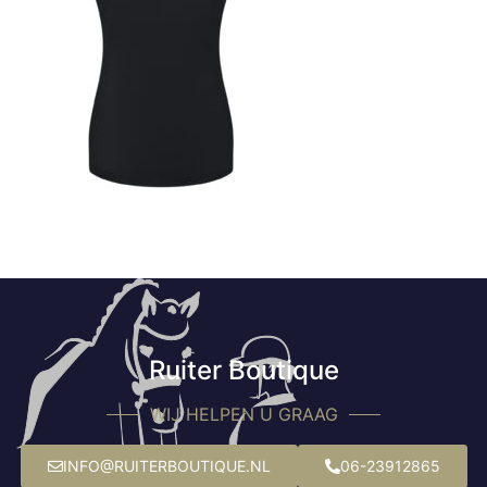
Ruiter Boutique
WIJ HELPEN U GRAAG
INFO@RUITERBOUTIQUE.NL
06-23912865