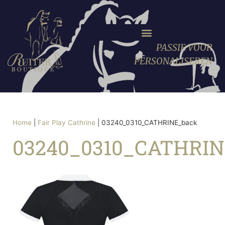
PASSIE VOOR
PERSONALISEREN
Home
|
Fair Play Cathrine
|
03240_0310_CATHRINE_back
03240_0310_CATHRIN