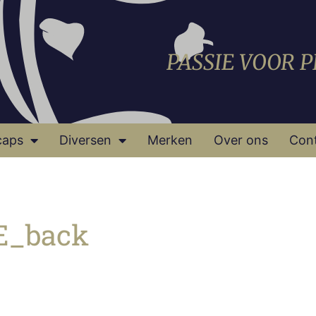
PASSIE VOOR 
caps
Diversen
Merken
Over ons
Con
E_back