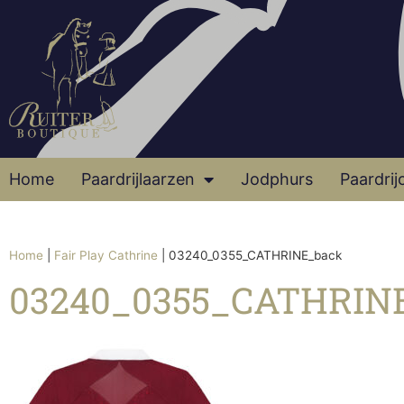
Home
Paardrijlaarzen
Jodphurs
Paardrij
Home
|
Fair Play Cathrine
|
03240_0355_CATHRINE_back
03240_0355_CATHRIN