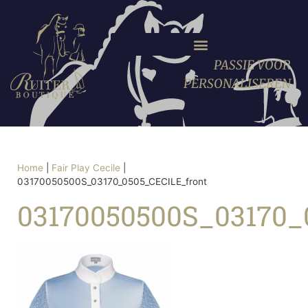
PASSIE VOOR
PERSONALISEREN
Home
|
Fair Play Cecile
|
03170050500S_03170_0505_CECILE_front
03170050500S_03170_