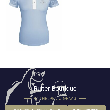
Ruiter Boutique
WIJ HELPEN U GRAAG