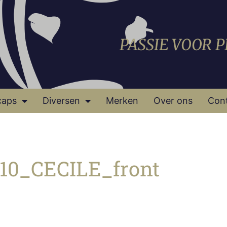
PASSIE VOOR 
caps
Diversen
Merken
Over ons
Con
010_CECILE_front