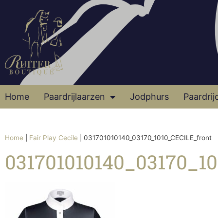
Home
Paardrijlaarzen
Jodphurs
Paardrij
Home
|
Fair Play Cecile
|
031701010140_03170_1010_CECILE_front
031701010140_03170_1