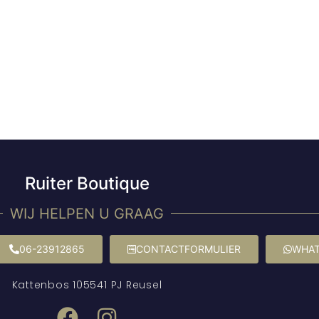
Ruiter Boutique
WIJ HELPEN U GRAAG
06-23912865
CONTACTFORMULIER
WHAT
Kattenbos 10
5541 PJ Reusel