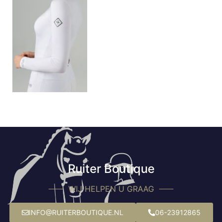
Ruiter Boutique
WIJ HELPEN U GRAAG
INFO@RUITERBOUTIQUE.NL
06-23912865