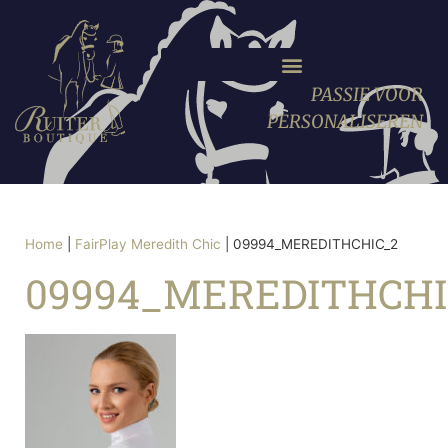
PASSIE VOOR
PERSONALISEREN
Home
|
FairPlay Meredith Chic
|
09994_MEREDITHCHIC_2
09994_MEREDITHCHI