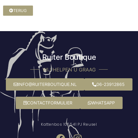
TERUG
Ruiter Boutique
WIJ HELPEN U GRAAG
INFO@RUITERBOUTIQUE.NL
06-23912865
CONTACTFORMULIER
WHATSAPP
Kattenbos 10
5541 PJ Reusel