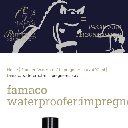
PASSIE VOOR
PERSONALISEREN
Home
|
Famaco Waterproof Impregneerspray 400 ml
|
famaco waterproofer:impregneerspray
famaco
waterproofer:impregn