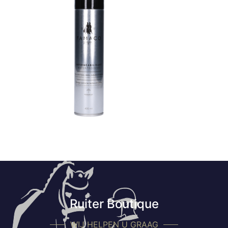
Ruiter Boutique
WIJ HELPEN U GRAAG