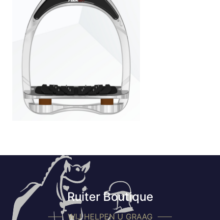
Ruiter Boutique
WIJ HELPEN U GRAAG