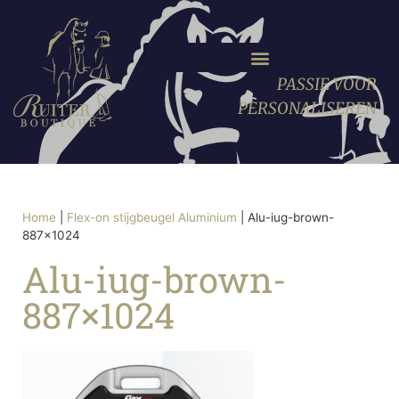
PASSIE VOOR
PERSONALISEREN
Home
|
Flex-on stijgbeugel Aluminium
|
Alu-iug-brown-
887×1024
Alu-iug-brown-
887×1024