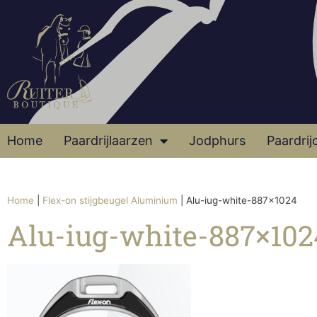
Home
Paardrijlaarzen
Jodphurs
Paardrij
Home
|
Flex-on stijgbeugel Aluminium
|
Alu-iug-white-887×1024
Alu-iug-white-887×102