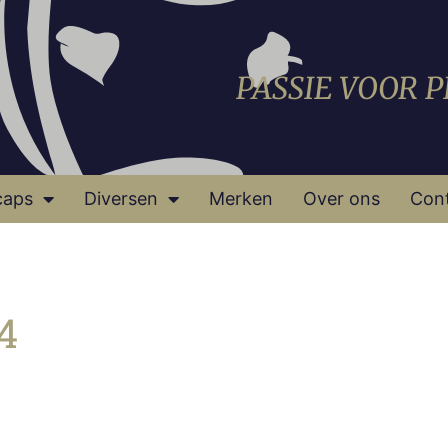
PASSIE VOOR 
caps
Diversen
Merken
Over ons
Con
4