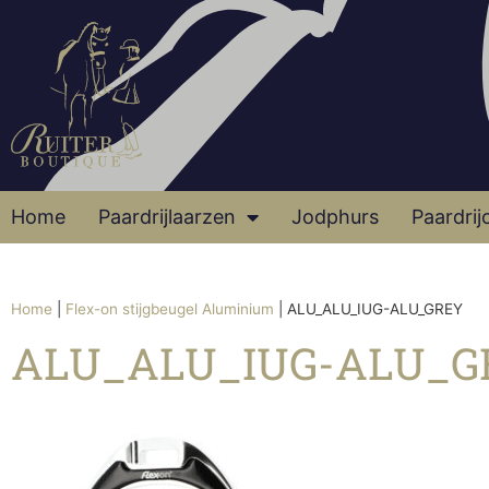
Home
Paardrijlaarzen
Jodphurs
Paardrij
Home
|
Flex-on stijgbeugel Aluminium
|
ALU_ALU_IUG-ALU_GREY
ALU_ALU_IUG-ALU_G