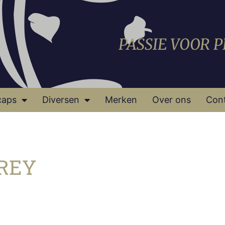
PASSIE VOOR 
caps
Diversen
Merken
Over ons
Con
REY