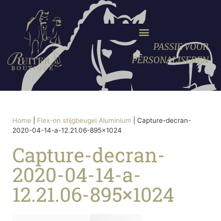
PASSIE VOOR
PERSONALISEREN
Home
|
Flex-on stijgbeugel Aluminium
|
Capture-decran-
2020-04-14-a-12.21.06-895×1024
Capture-decran-
2020-04-14-a-
12.21.06-895×1024