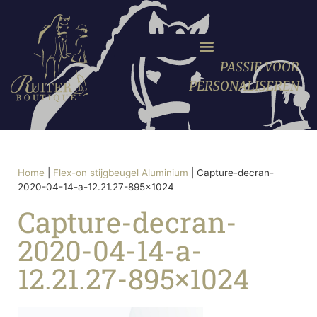
PASSIE VOOR
PERSONALISEREN
Home
|
Flex-on stijgbeugel Aluminium
|
Capture-decran-
2020-04-14-a-12.21.27-895×1024
Capture-decran-
2020-04-14-a-
12.21.27-895×1024