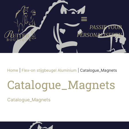
PASSIE VOOR
PERSONALISEREN
Home
|
Flex-on stijgbeugel Aluminium
|
Catalogue_Magnets
Catalogue_Magnets
Catalogue_Magnets