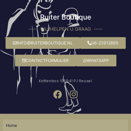
Ruiter Boutique
WIJ HELPEN U GRAAG
INFO@RUITERBOUTIQUE.NL
06-23912865
CONTACTFORMULIER
WHATSAPP
Kattenbos 10
5541 PJ Reusel
Home