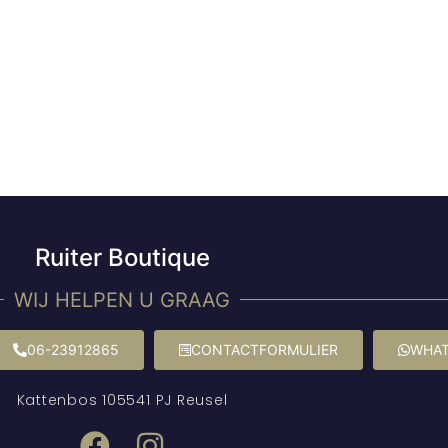
Ruiter Boutique
WIJ HELPEN U GRAAG
06-23912865
CONTACTFORMULIER
WHAT
Kattenbos 10
5541 PJ Reusel