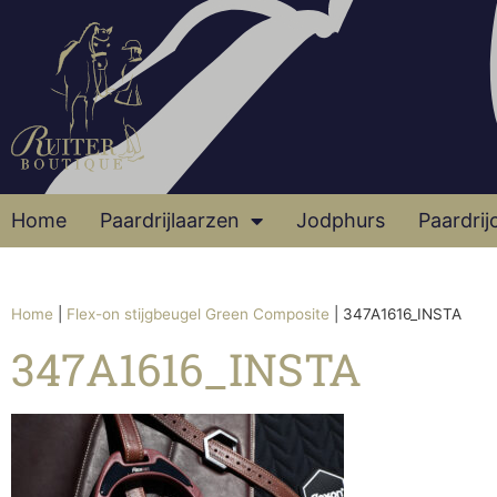
Home
Paardrijlaarzen
Jodphurs
Paardrij
Home
|
Flex-on stijgbeugel Green Composite
|
347A1616_INSTA
347A1616_INSTA