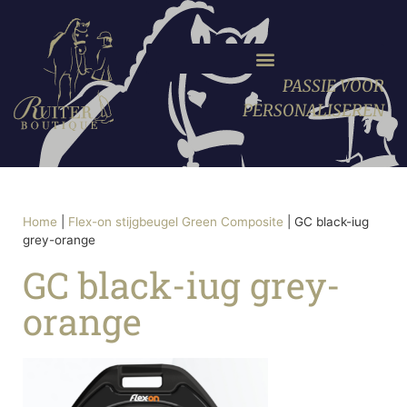
PASSIE VOOR
PERSONALISEREN
Home
|
Flex-on stijgbeugel Green Composite
|
GC black-iug
grey-orange
GC black-iug grey-
orange