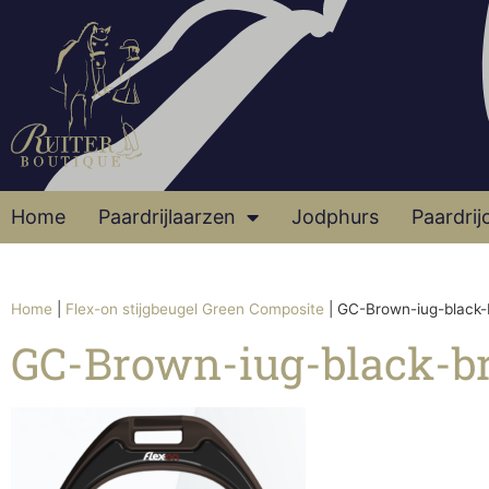
Home
Paardrijlaarzen
Jodphurs
Paardrij
Home
|
Flex-on stijgbeugel Green Composite
|
GC-Brown-iug-black
GC-Brown-iug-black-b