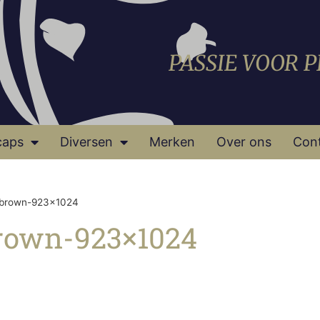
PASSIE VOOR 
caps
Diversen
Merken
Over ons
Con
-brown-923×1024
rown-923×1024