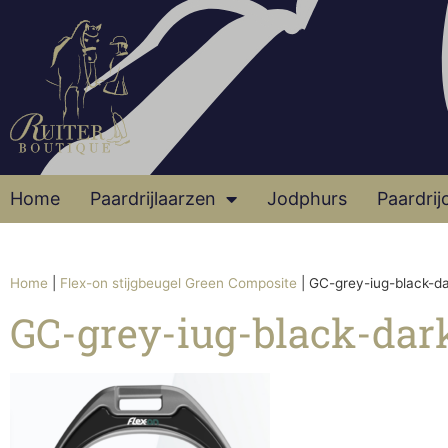
Home
Paardrijlaarzen
Jodphurs
Paardrij
Home
|
Flex-on stijgbeugel Green Composite
|
GC-grey-iug-black-d
GC-grey-iug-black-dar