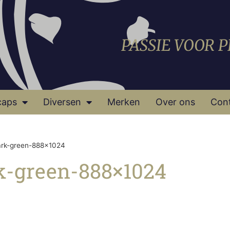
PASSIE VOOR 
caps
Diversen
Merken
Over ons
Con
ark-green-888×1024
k-green-888×1024