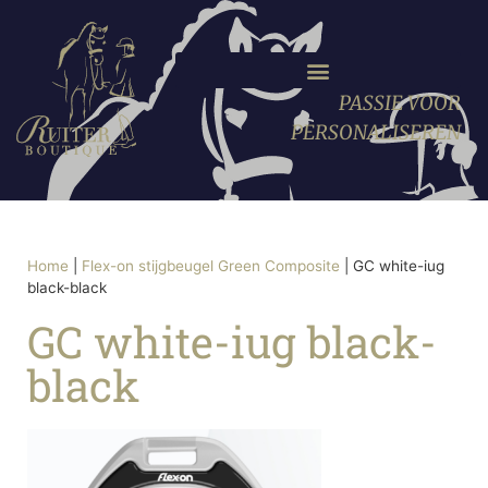
PASSIE VOOR
PERSONALISEREN
Home
|
Flex-on stijgbeugel Green Composite
|
GC white-iug
black-black
GC white-iug black-
black