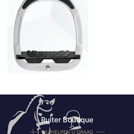
Ruiter Boutique
WIJ HELPEN U GRAAG