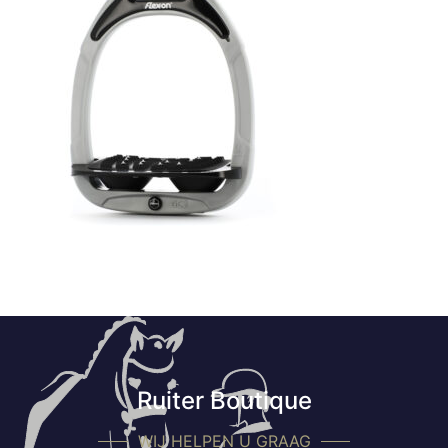
Ruiter Boutique
WIJ HELPEN U GRAAG