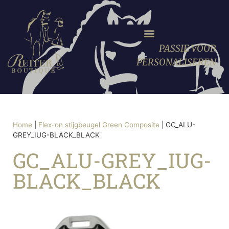
PASSIE VOOR
PERSONALISEREN
Home
|
Flex-on stijgbeugel Green Composite
|
GC_ALU-
GREY_IUG-BLACK_BLACK
GC_ALU-GREY_IUG-
BLACK_BLACK