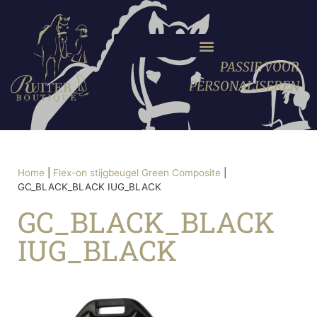
PASSIE VOOR
PERSONALISEREN
Home
|
Flex-on stijgbeugel Green Composite
|
GC_BLACK_BLACK IUG_BLACK
GC_BLACK_BLACK
IUG_BLACK