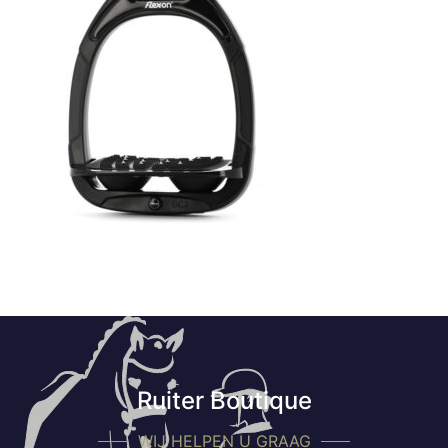
Ruiter Boutique
WIJ HELPEN U GRAAG