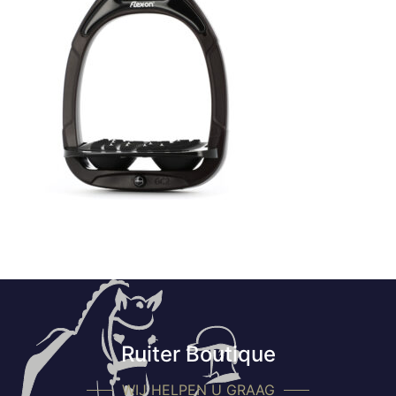
Ruiter Boutique
WIJ HELPEN U GRAAG