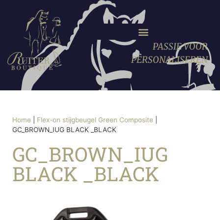
PASSIE VOOR
PERSONALISEREN
Home
|
Flex-on stijgbeugel Green Composite
|
GC_BROWN_IUG BLACK _BLACK
GC_BROWN_IUG
BLACK _BLACK