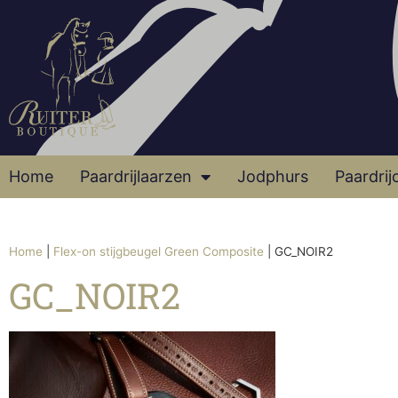
Home
Paardrijlaarzen
Jodphurs
Paardrij
Home
|
Flex-on stijgbeugel Green Composite
|
GC_NOIR2
GC_NOIR2