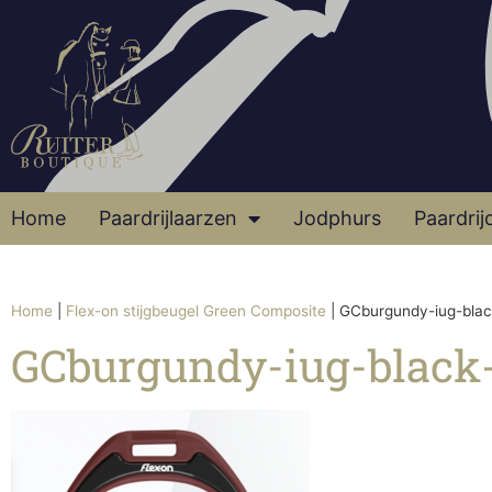
Home
Paardrijlaarzen
Jodphurs
Paardrij
Home
|
Flex-on stijgbeugel Green Composite
|
GCburgundy-iug-blac
GCburgundy-iug-black