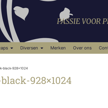
PASSIE VOOR 
caps
Diversen
Merken
Over ons
Con
k-black-928×1024
-black-928×1024