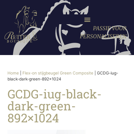
PASSIE VOOR
PERSONALISEREN
Home
|
Flex-on stijgbeugel Green Composite
|
GCDG-iug-
black-dark-green-892×1024
GCDG-iug-black-
dark-green-
892×1024