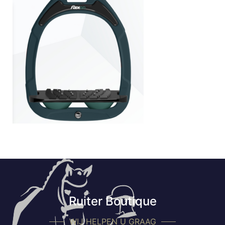
Ruiter Boutique
WIJ HELPEN U GRAAG