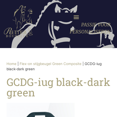
PASSIE VOOR
PERSONALISEREN
Home
|
Flex-on stijgbeugel Green Composite
|
GCDG-iug
black-dark green
GCDG-iug black-dark
green