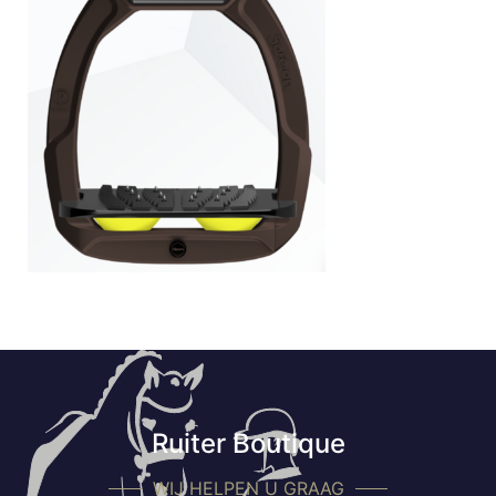
Ruiter Boutique
WIJ HELPEN U GRAAG