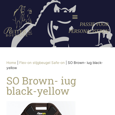
PASSIE VOOR
PERSONALISEREN
Home
|
Flex-on stijgbeugel Safe-on
|
SO Brown- iug black-
yellow
SO Brown- iug
black-yellow