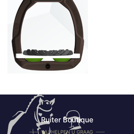
Ruiter Boutique
WIJ HELPEN U GRAAG