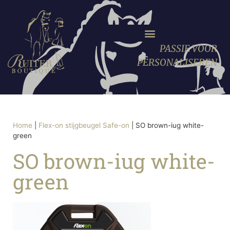
PASSIE VOOR
PERSONALISEREN
Home
|
Flex-on stijgbeugel Safe-on
|
SO brown-iug white-
green
SO brown-iug white-
green