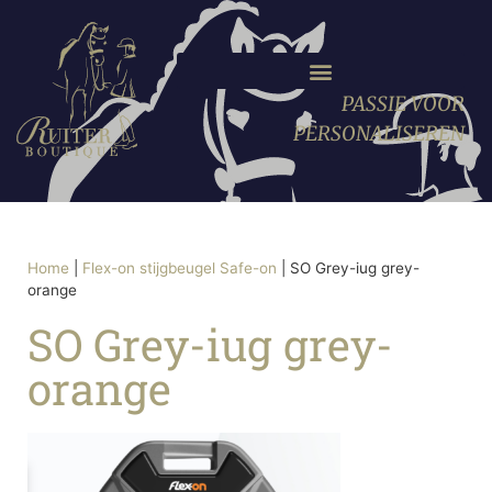
PASSIE VOOR
PERSONALISEREN
Home
|
Flex-on stijgbeugel Safe-on
|
SO Grey-iug grey-
orange
SO Grey-iug grey-
orange