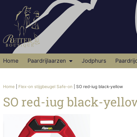
Home
Paardrijlaarzen
Jodphurs
Paardrij
Home
|
Flex-on stijgbeugel Safe-on
|
SO red-iug black-yellow
SO red-iug black-yello