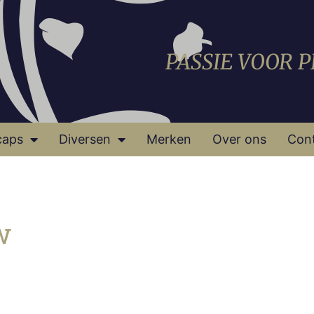
PASSIE VOOR 
caps
Diversen
Merken
Over ons
Con
w