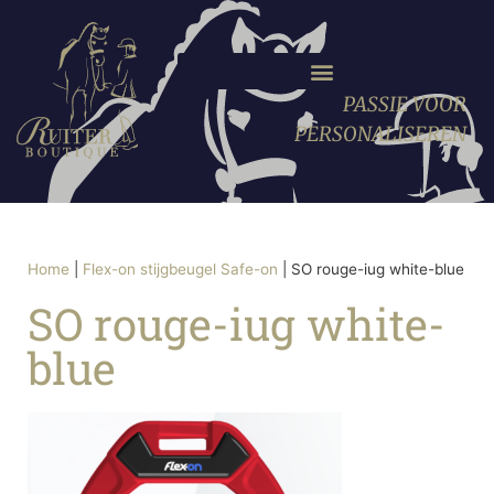
PASSIE VOOR
PERSONALISEREN
Home
|
Flex-on stijgbeugel Safe-on
|
SO rouge-iug white-blue
SO rouge-iug white-
blue