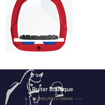
Ruiter Boutique
WIJ HELPEN U GRAAG