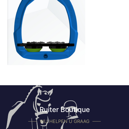
Ruiter Boutique
WIJ HELPEN U GRAAG