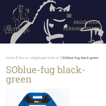
PASSIE VOOR
PERSONALISEREN
Home
|
Flex-on stijgbeugel Safe-on
|
SOblue-fug black-green
SOblue-fug black-
green