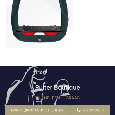
Ruiter Boutique
WIJ HELPEN U GRAAG
INFO@RUITERBOUTIQUE.NL
06-23912865