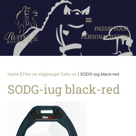
PASSIE VOOR
PERSONALISEREN
Home
|
Flex-on stijgbeugel Safe-on
|
SODG-iug black-red
SODG-iug black-red