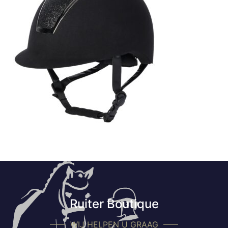
Ruiter Boutique
WIJ HELPEN U GRAAG