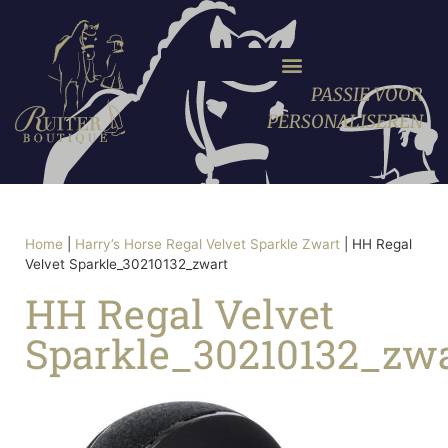
PASSIE VOOR
PERSONALISEREN
Home
|
Harry’s Horse Regal Velvet Sparkle Zwart
|
HH Regal
Velvet Sparkle_30210132_zwart
HH Regal Velvet
Sparkle_30210132_zw